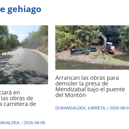
te gehiago
Arrancan las obras para
demoler la presa de
Mendizabal bajo el puente
ciará en
del Montón
las obras de
a carretera de
DURANGALDEA
,
IURRETA
,
/
2026-08-0
ANGALDEA
,
/
2026-08-06