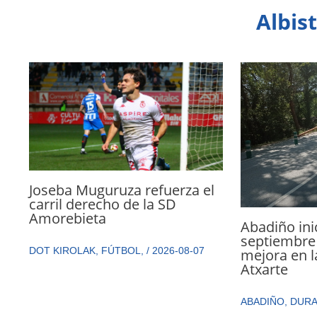
Albis
Joseba Muguruza refuerza el
carril derecho de la SD
Amorebieta
Abadiño ini
septiembre 
DOT KIROLAK
,
FÚTBOL
,
/
2026-08-07
mejora en l
Atxarte
ABADIÑO
,
DUR