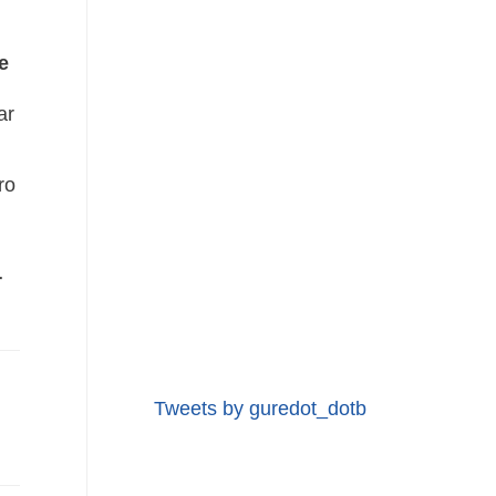
e
ar
ro
r
Tweets by guredot_dotb