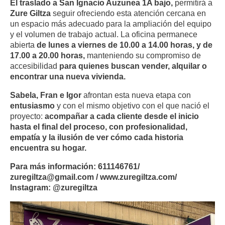
El traslado a San Ignacio Auzunea 1A bajo,
permitirá a
Zure Giltza
seguir ofreciendo esta atención cercana en
un espacio más adecuado para la ampliación del equipo
y el volumen de trabajo actual. La oficina permanece
abierta
de lunes a viernes de 10.00 a 14.00 horas, y de
17.00 a 20.00 horas,
manteniendo su compromiso de
accesibilidad
para quienes buscan vender, alquilar o
encontrar una nueva vivienda.
Sabela, Fran e Igor
afrontan esta nueva etapa con
entusiasmo
y con el mismo objetivo con el que nació el
proyecto:
acompañar a cada cliente desde el inicio
hasta el final del proceso, con profesionalidad,
empatía y la ilusión de ver cómo cada historia
encuentra su hogar.
Para más información: 611146761/
zuregiltza@gmail.com / www.zuregiltza.com/
Instagram: @zuregiltza