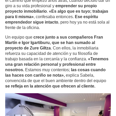
el camino que empezó años atrás, cuando decidió dar un
giro a su vida profesional y
emprender su propio
proyecto inmobiliario
.
«Es algo que es tuyo; trabajas
para ti misma»
, confesaba entonces.
Ese espíritu
emprendedor sigue intacto
, pero hoy ya no está sola al
frente de la oficina.
Un equipo que
crece junto a sus compañeros Fran
Martín e Igor Igartiburu, que se han sumado al
proyecto de Zure Giltza
. Con ellos, la inmobiliaria
refuerza su capacidad de atención y su filosofía de
trabajo basada en la cercanía y la confianza.
«Tenemos
una gran relación personal y profesional entre
nosotros.
Estamos muy contentos;
las cosas cuando
las haces con cariño se nota»,
explica Sabela,
convencida de que el buen ambiente dentro del equipo
se refleja en la atención que ofrecen al cliente.