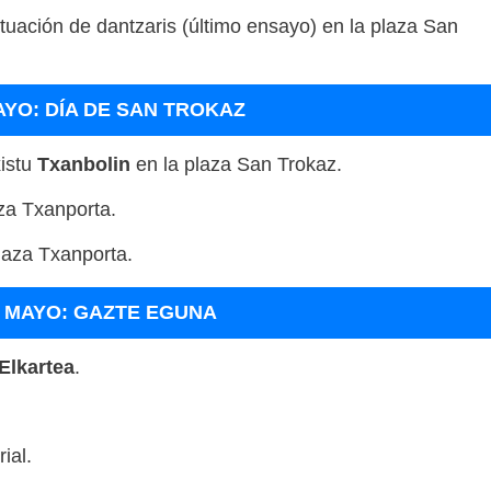
ctuación de dantzaris (último ensayo) en la plaza San
AYO: DÍA DE SAN TROKAZ
xistu
Txanbolin
en la plaza San Trokaz
.
za Txanporta
.
laza Txanporta
.
E MAYO: GAZTE EGUNA
Elkartea
.
ial
.