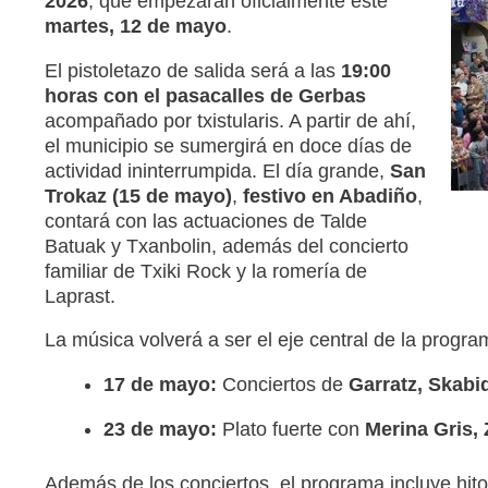
2026
, que empezarán oficialmente este
martes, 12 de mayo
.
El pistoletazo de salida será a las
19:00
horas con el pasacalles de Gerbas
acompañado por txistularis. A partir de ahí,
el municipio se sumergirá en doce días de
actividad ininterrumpida. El día grande,
San
Trokaz (15 de mayo)
,
festivo en Abadiño
,
contará con las actuaciones de Talde
Batuak y Txanbolin, además del concierto
familiar de Txiki Rock y la romería de
Laprast.
La música volverá a ser el eje central de la progra
17 de mayo:
Conciertos de
Garratz, Skabi
23 de mayo:
Plato fuerte con
Merina Gris, 
Además de los conciertos, el programa incluye hit