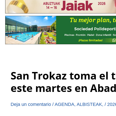
San Trokaz toma el t
este martes en Aba
Deja un comentario
/
AGENDA
,
ALBISTEAK
,
/
202