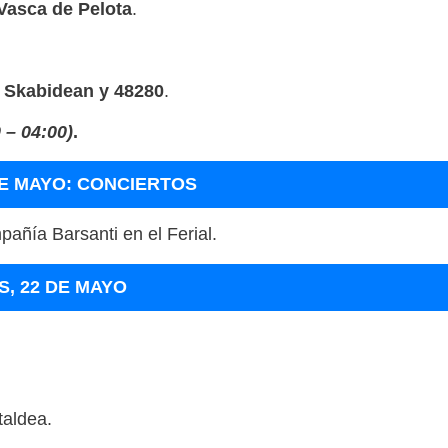
Vasca de Pelota
.
, Skabidean y 48280
.
 – 04:00)
.
DE MAYO: CONCIERTOS
añía Barsanti en el Ferial
.
S, 22 DE MAYO
taldea
.