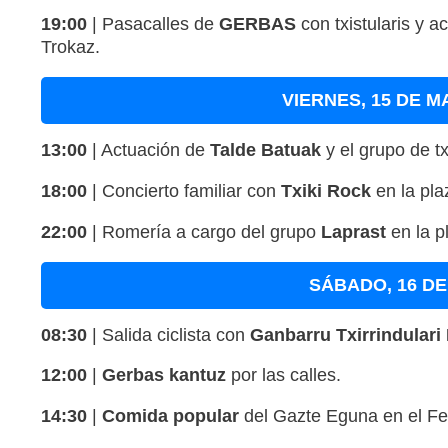
19:00
|
Pasacalles de
GERBAS
con txistularis y a
Trokaz
.
VIERNES, 15 DE M
13:00
|
Actuación de
Talde Batuak
y el grupo de t
18:00
|
Concierto familiar con
Txiki Rock
en la pla
22:00
|
Romería a cargo del grupo
Laprast
en la p
SÁBADO, 16 D
08:30
|
Salida ciclista con
Ganbarru Txirrindulari 
12:00
|
Gerbas kantuz
por las calles
.
14:30
|
Comida popular
del Gazte Eguna en el Fer