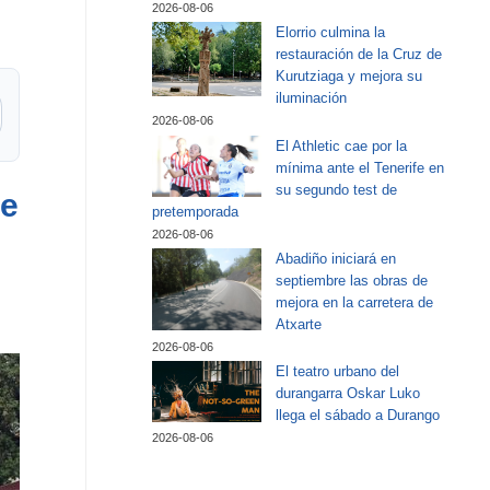
2026-08-06
Elorrio culmina la
restauración de la Cruz de
Kurutziaga y mejora su
iluminación
2026-08-06
El Athletic cae por la
mínima ante el Tenerife en
su segundo test de
te
pretemporada
2026-08-06
Abadiño iniciará en
septiembre las obras de
mejora en la carretera de
Atxarte
2026-08-06
El teatro urbano del
durangarra Oskar Luko
llega el sábado a Durango
2026-08-06