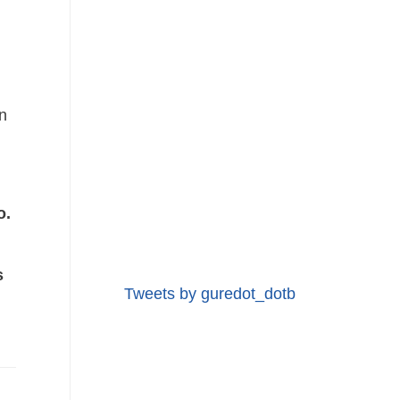
n
o.
s
Tweets by guredot_dotb