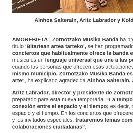
Ainhoa Salterain, Aritz Labrador y Kol
AMOREBIETA
|
Zornotzako Musika Banda
ha pr
título ‘
Bitartean artea tarteko’,
se han programad
conciertos que habitualmente ofrece la banda en
música es un
lenguaje universal que une a las p
cuando las personas que ofrecen esas actuacione
mismo municipio.
Zornotzako Musika Banda es 
arte”
, ha explicado agradecida
Ainhoa Salterain, 
Aritz Labrador, director y presidente de Zorno
preparado para esta nueva temporada.
“La tempor
conexión entre el espacio y el tiempo;
es decir, 
espacio y el tiempo. En los conciertos que ofrece
y los invitados especiales,
trataremos temas como
colaboraciones ciudadanas”.