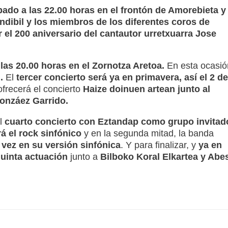
ado a las 22.00 horas en el frontón de Amorebieta y
ndibil y los miembros de los diferentes coros de
r el 200 aniversario del cantautor urretxuarra Jose
 las 20.00 horas en el Zornotza Aretoa.
En esta ocasió
.
El
tercer concierto será ya en primavera, así el 2 de
frecerá el concierto
Haize doinuen artean junto al
Gonzáez Garrido.
el
cuarto concierto con Eztandap como grupo invitad
rá el rock sinfónico
y en la segunda mitad, la banda
vez en su versión sinfónica
. Y para finalizar, y
ya en
quinta actuación
junto a
Bilboko Koral Elkartea y Abe