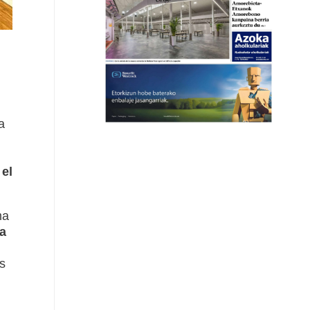
a
el
ma
a
s