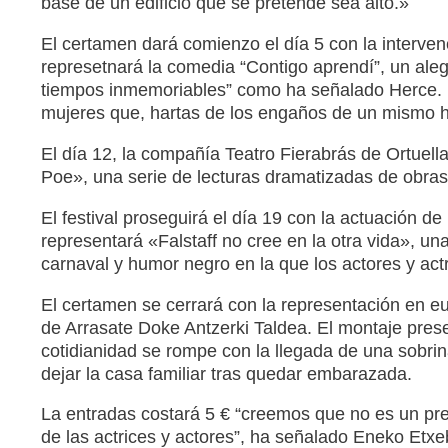
base de un edificio que se pretende sea alto.»
El certamen dará comienzo el día 5 con la interven
represetnará la comedia “Contigo aprendí”, un ale
tiempos inmemoriables” como ha señalado Herce. L
mujeres que, hartas de los engaños de un mismo h
El día 12, la compañía Teatro Fierabrás de Ortuella 
Poe», una serie de lecturas dramatizadas de obras
El festival proseguirá el día 19 con la actuación 
representará «Falstaff no cree en la otra vida», u
carnaval y humor negro en la que los actores y ac
El certamen se cerrará con la representación en eu
de Arrasate Doke Antzerki Taldea. El montaje prese
cotidianidad se rompe con la llegada de una sobrin
dejar la casa familiar tras quedar embarazada.
La entradas costará 5 € “creemos que no es un pre
de las actrices y actores”, ha señalado Eneko Etxe