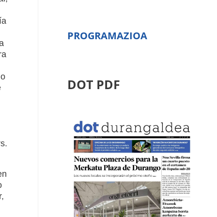
ía
PROGRAMAZIOA
a
ra
do
DOT PDF
e
s.
en
o
,