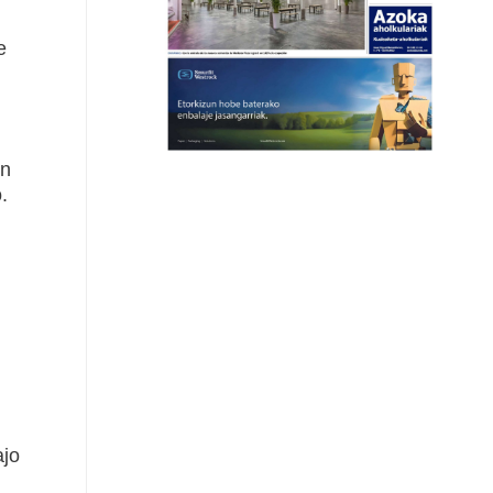
e
an
.
ajo