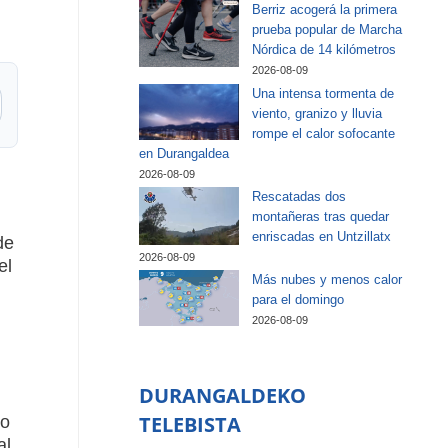
Berriz acogerá la primera
prueba popular de Marcha
Nórdica de 14 kilómetros
2026-08-09
Una intensa tormenta de
viento, granizo y lluvia
rompe el calor sofocante
en Durangaldea
2026-08-09
Rescatadas dos
montañeras tras quedar
enriscadas en Untzillatx
de
2026-08-09
el
Más nubes y menos calor
para el domingo
2026-08-09
DURANGALDEKO
TELEBISTA
ko
al,