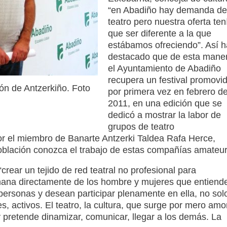
“en Abadiño hay demanda de
teatro pero nuestra oferta ten
que ser diferente a la que
estábamos ofreciendo”. Así h
destacado que de esta mane
el Ayuntamiento de Abadiño
recupera un festival promovi
ón de Antzerkiño. Foto
por primera vez en febrero d
2011, en una edición que se
dedicó a mostrar la labor de
grupos de teatro
r el miembro de Banarte Antzerki Taldea Rafa Herce,
población conozca el trabajo de estas compañías amateur
rear un tejido de red teatral no profesional para
Emana directamente de los hombre y mujeres que entiend
s personas y desean participar plenamente en ella, no sol
, activos. El teatro, la cultura, que surge por mero amor
y pretende dinamizar, comunicar, llegar a los demás. La