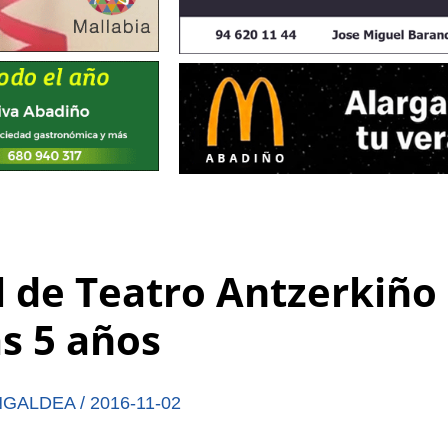
al de Teatro Antzerkiño
s 5 años
NGALDEA
/
2016-11-02