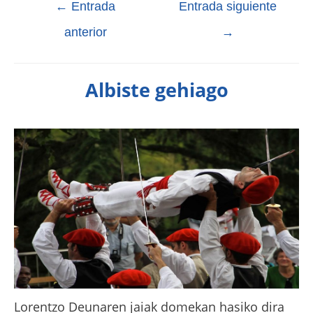
←
Entrada
Entrada siguiente
anterior
→
Albiste gehiago
Lorentzo Deunaren jaiak domekan hasiko dira