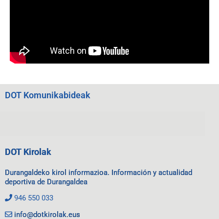
DOT Komunikabideak
DOT Kirolak
Durangaldeko kirol informazioa. Información y actualidad
deportiva de Durangaldea
946 550 033
info@dotkirolak.eus