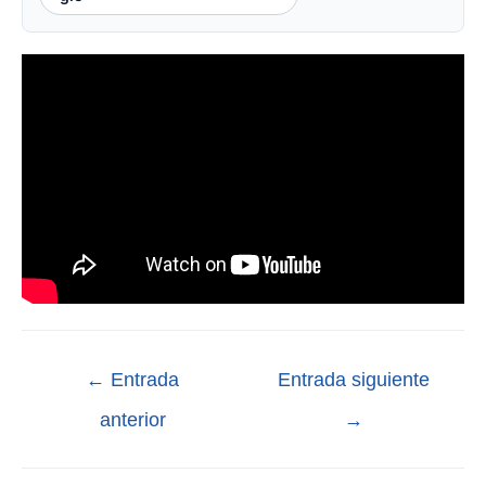
←
Entrada
Entrada siguiente
anterior
→